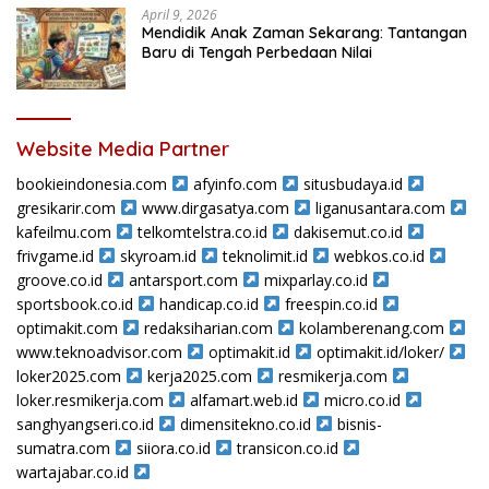
April 9, 2026
Mendidik Anak Zaman Sekarang: Tantangan
Baru di Tengah Perbedaan Nilai
Website Media Partner
bookieindonesia.com
afyinfo.com
situsbudaya.id
gresikarir.com
www.dirgasatya.com
liganusantara.com
kafeilmu.com
telkomtelstra.co.id
dakisemut.co.id
frivgame.id
skyroam.id
teknolimit.id
webkos.co.id
groove.co.id
antarsport.com
mixparlay.co.id
sportsbook.co.id
handicap.co.id
freespin.co.id
optimakit.com
redaksiharian.com
kolamberenang.com
www.teknoadvisor.com
optimakit.id
optimakit.id/loker/
loker2025.com
kerja2025.com
resmikerja.com
loker.resmikerja.com
alfamart.web.id
micro.co.id
sanghyangseri.co.id
dimensitekno.co.id
bisnis-
sumatra.com
siiora.co.id
transicon.co.id
wartajabar.co.id