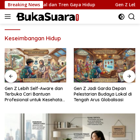
Langsung
Kebutuhan Mental dan Tren Gaya Hidup
Breaking News
Gen Z Lebih Se
ke
konten
Keseimbangan Hidup
Gen Z Lebih Self-Aware dan
Gen Z Jadi Garda Depan
Terbuka Cari Bantuan
Pelestarian Budaya Lokal di
Profesional untuk Kesehatan
Tengah Arus Globalisasi
Mental