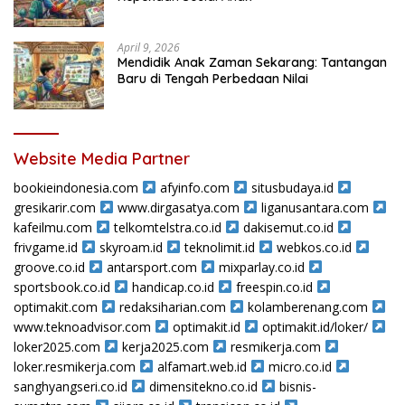
April 9, 2026
Mendidik Anak Zaman Sekarang: Tantangan
Baru di Tengah Perbedaan Nilai
Website Media Partner
bookieindonesia.com
afyinfo.com
situsbudaya.id
gresikarir.com
www.dirgasatya.com
liganusantara.com
kafeilmu.com
telkomtelstra.co.id
dakisemut.co.id
frivgame.id
skyroam.id
teknolimit.id
webkos.co.id
groove.co.id
antarsport.com
mixparlay.co.id
sportsbook.co.id
handicap.co.id
freespin.co.id
optimakit.com
redaksiharian.com
kolamberenang.com
www.teknoadvisor.com
optimakit.id
optimakit.id/loker/
loker2025.com
kerja2025.com
resmikerja.com
loker.resmikerja.com
alfamart.web.id
micro.co.id
sanghyangseri.co.id
dimensitekno.co.id
bisnis-