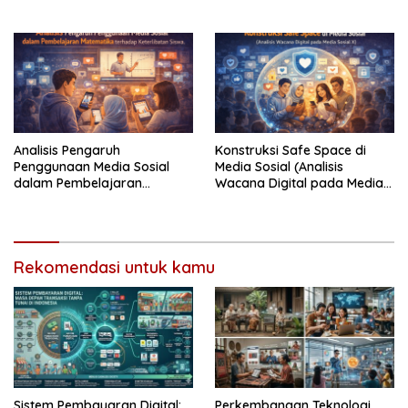
Indonesia
Global
Analisis Pengaruh
Konstruksi Safe Space di
Penggunaan Media Sosial
Media Sosial (Analisis
dalam Pembelajaran
Wacana Digital pada Media
Matematika terhadap
Sosial X)
Keterlibatan Siswa
Rekomendasi untuk kamu
Sistem Pembayaran Digital:
Perkembangan Teknologi