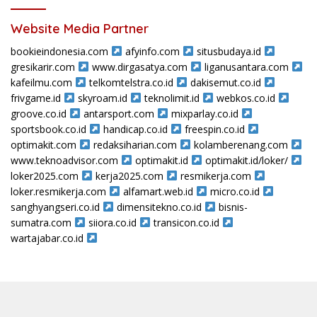
Website Media Partner
bookieindonesia.com
afyinfo.com
situsbudaya.id
gresikarir.com
www.dirgasatya.com
liganusantara.com
kafeilmu.com
telkomtelstra.co.id
dakisemut.co.id
frivgame.id
skyroam.id
teknolimit.id
webkos.co.id
groove.co.id
antarsport.com
mixparlay.co.id
sportsbook.co.id
handicap.co.id
freespin.co.id
optimakit.com
redaksiharian.com
kolamberenang.com
www.teknoadvisor.com
optimakit.id
optimakit.id/loker/
loker2025.com
kerja2025.com
resmikerja.com
loker.resmikerja.com
alfamart.web.id
micro.co.id
sanghyangseri.co.id
dimensitekno.co.id
bisnis-
sumatra.com
siiora.co.id
transicon.co.id
wartajabar.co.id