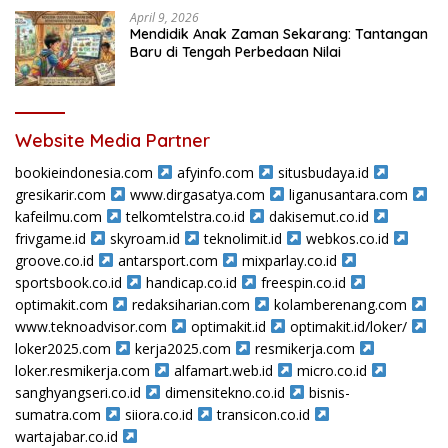
April 9, 2026
Mendidik Anak Zaman Sekarang: Tantangan
Baru di Tengah Perbedaan Nilai
Website Media Partner
bookieindonesia.com
afyinfo.com
situsbudaya.id
gresikarir.com
www.dirgasatya.com
liganusantara.com
kafeilmu.com
telkomtelstra.co.id
dakisemut.co.id
frivgame.id
skyroam.id
teknolimit.id
webkos.co.id
groove.co.id
antarsport.com
mixparlay.co.id
sportsbook.co.id
handicap.co.id
freespin.co.id
optimakit.com
redaksiharian.com
kolamberenang.com
www.teknoadvisor.com
optimakit.id
optimakit.id/loker/
loker2025.com
kerja2025.com
resmikerja.com
loker.resmikerja.com
alfamart.web.id
micro.co.id
sanghyangseri.co.id
dimensitekno.co.id
bisnis-
sumatra.com
siiora.co.id
transicon.co.id
wartajabar.co.id