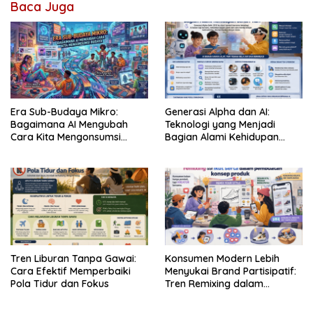
Baca Juga
Era Sub-Budaya Mikro:
Generasi Alpha dan AI:
Bagaimana AI Mengubah
Teknologi yang Menjadi
Cara Kita Mengonsumsi
Bagian Alami Kehidupan
Budaya
Sehari-hari
Tren Liburan Tanpa Gawai:
Konsumen Modern Lebih
Cara Efektif Memperbaiki
Menyukai Brand Partisipatif:
Pola Tidur dan Fokus
Tren Remixing dalam
Pemasaran