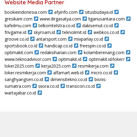
Website Media Partner
bookieindonesia.com
afyinfo.com
situsbudaya.id
gresikarir.com
www.dirgasatya.com
liganusantara.com
kafeilmu.com
telkomtelstra.co.id
dakisemut.co.id
frivgame.id
skyroam.id
teknolimit.id
webkos.co.id
groove.co.id
antarsport.com
mixparlay.co.id
sportsbook.co.id
handicap.co.id
freespin.co.id
optimakit.com
redaksiharian.com
kolamberenang.com
www.teknoadvisor.com
optimakit.id
optimakit.id/loker/
loker2025.com
kerja2025.com
resmikerja.com
loker.resmikerja.com
alfamart.web.id
micro.co.id
sanghyangseri.co.id
dimensitekno.co.id
bisnis-
sumatra.com
siiora.co.id
transicon.co.id
wartajabar.co.id