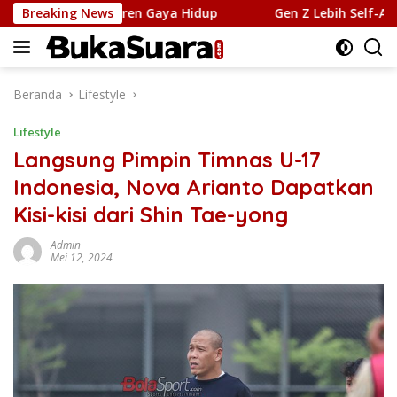
Langsung
ental dan Tren Gaya Hidup
Breaking News
Gen Z Lebih Self-Aware dan
ke
konten
Beranda
Lifestyle
Lifestyle
Langsung Pimpin Timnas U-17
Indonesia, Nova Arianto Dapatkan
Kisi-kisi dari Shin Tae-yong
Admin
Mei 12, 2024