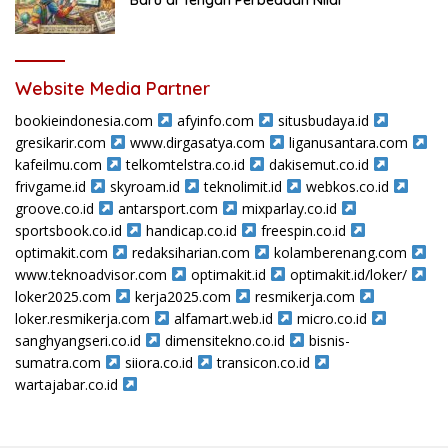
Website Media Partner
bookieindonesia.com
afyinfo.com
situsbudaya.id
gresikarir.com
www.dirgasatya.com
liganusantara.com
kafeilmu.com
telkomtelstra.co.id
dakisemut.co.id
frivgame.id
skyroam.id
teknolimit.id
webkos.co.id
groove.co.id
antarsport.com
mixparlay.co.id
sportsbook.co.id
handicap.co.id
freespin.co.id
optimakit.com
redaksiharian.com
kolamberenang.com
www.teknoadvisor.com
optimakit.id
optimakit.id/loker/
loker2025.com
kerja2025.com
resmikerja.com
loker.resmikerja.com
alfamart.web.id
micro.co.id
sanghyangseri.co.id
dimensitekno.co.id
bisnis-
sumatra.com
siiora.co.id
transicon.co.id
wartajabar.co.id