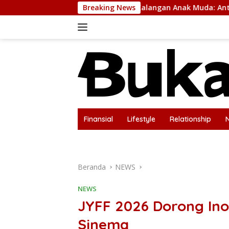
Langsung
ena “Healing” di Kalangan Anak Muda: Antara Kebutuhan Ment
Breaking News
ke
konten
Finansial
Lifestyle
Relationship
Disclaimer
Kontak Kami
Privacy Pol
Beranda
NEWS
NEWS
JYFF 2026 Dorong Ino
Sinema