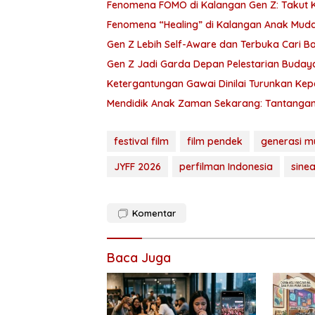
Fenomena FOMO di Kalangan Gen Z: Takut K
Fenomena “Healing” di Kalangan Anak Muda
Gen Z Lebih Self-Aware dan Terbuka Cari B
Gen Z Jadi Garda Depan Pelestarian Budaya 
Ketergantungan Gawai Dinilai Turunkan Kep
Mendidik Anak Zaman Sekarang: Tantangan 
festival film
film pendek
generasi m
JYFF 2026
perfilman Indonesia
sine
Komentar
Baca Juga