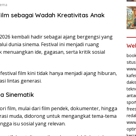
nema
Film sebagai Wadah Kreativitas Anak
) 2026 kembali hadir sebagai ajang bergengsi yang
i dunia sinema. Festival ini menjadi ruang
Web
k menuangkan ide, gagasan, serta kritik sosial
book
situ
www.
festival film kini tidak hanya menjadi ajang hiburan,
kafe
si lintas generasi.
daki
tekno
a Sinematik
anta
spor
i film, mulai dari film pendek, dokumenter, hingga
frees
reda
erasi muda, didorong untuk mengangkat tema-tema
www.
ingga isu sosial yang relevan.
opti
kerj