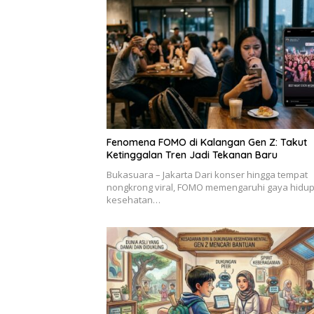
Fenomena FOMO di Kalangan Gen Z: Takut
Ketinggalan Tren Jadi Tekanan Baru
Bukasuara – Jakarta Dari konser hingga tempat
nongkrong viral, FOMO memengaruhi gaya hidu
kesehatan…