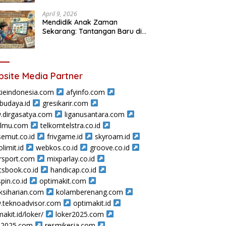
April 9, 2026
Mendidik Anak Zaman
Sekarang: Tantangan Baru di
Tengah Perbedaan Nilai
site Media Partner
ieindonesia.com
afyinfo.com
sbudaya.id
gresikarir.com
dirgasatya.com
liganusantara.com
ilmu.com
telkomtelstra.co.id
semut.co.id
frivgame.id
skyroam.id
limit.id
webkos.co.id
groove.co.id
rsport.com
mixparlay.co.id
tsbook.co.id
handicap.co.id
pin.co.id
optimakit.com
ksiharian.com
kolamberenang.com
teknoadvisor.com
optimakit.id
makit.id/loker/
loker2025.com
a2025.com
resmikerja.com