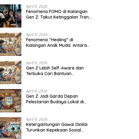
April 9, 2026
Fenomena FOMO di Kalangan
Gen Z: Takut Ketinggalan Tren
Jadi Tekanan Baru
April 9, 2026
Fenomena “Healing” di
Kalangan Anak Muda: Antara
Kebutuhan Mental dan Tren
Gaya Hidup
April 9, 2026
Gen Z Lebih Self-Aware dan
Terbuka Cari Bantuan
Profesional untuk Kesehatan
Mental
April 9, 2026
Gen Z Jadi Garda Depan
Pelestarian Budaya Lokal di
Tengah Arus Globalisasi
April 9, 2026
Ketergantungan Gawai Dinilai
Turunkan Kepekaan Sosial
Anak