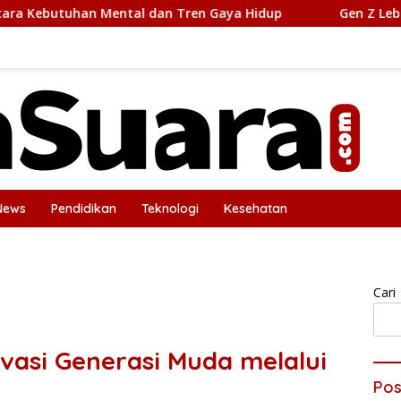
al dan Tren Gaya Hidup
Gen Z Lebih Self-Aware dan T
News
Pendidikan
Teknologi
Kesehatan
icy
Tentang Kami
Cari
vasi Generasi Muda melalui
Pos