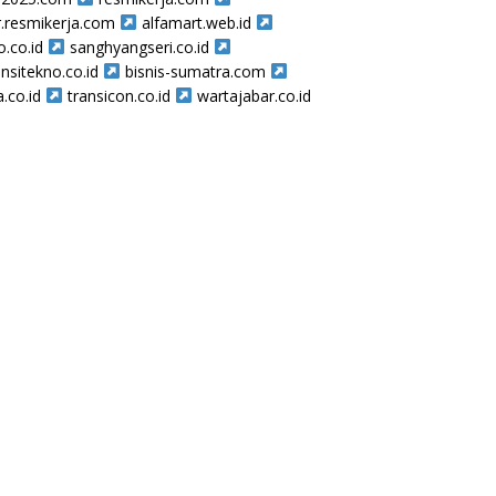
r.resmikerja.com
alfamart.web.id
o.co.id
sanghyangseri.co.id
nsitekno.co.id
bisnis-sumatra.com
a.co.id
transicon.co.id
wartajabar.co.id