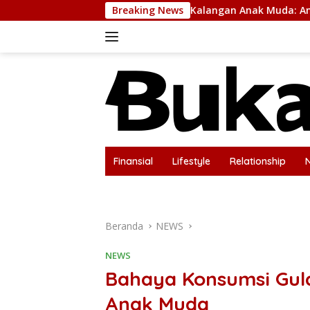
Langsung
nomena “Healing” di Kalangan Anak Muda: Antara Kebutuhan M
Breaking News
ke
konten
Finansial
Lifestyle
Relationship
Disclaimer
Kontak Kami
Privacy Pol
Beranda
NEWS
NEWS
Bahaya Konsumsi Gula
Anak Muda