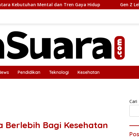
ental dan Tren Gaya Hidup
Gen Z Lebih Self-Aware da
News
Pendidikan
Teknologi
Kesehatan
icy
Tentang Kami
Cari
 Berlebih Bagi Kesehatan
Pos