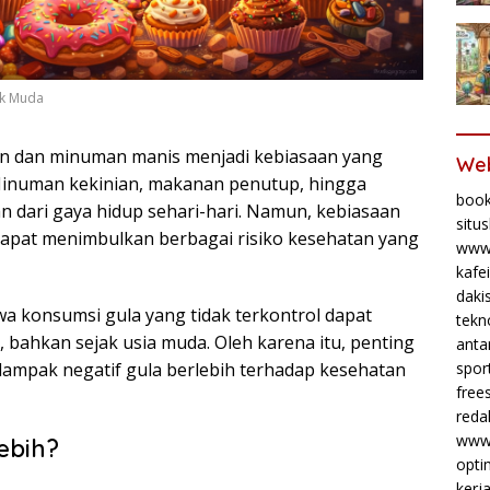
ak Muda
 dan minuman manis menjadi kebiasaan yang
Web
inuman kekinian, makanan penutup, hingga
book
an dari gaya hidup sehari-hari. Namun, kebiasaan
situ
apat menimbulkan berbagai risiko kesehatan yang
www.
kafe
daki
a konsumsi gula yang tidak terkontrol dapat
tekno
 bahkan sejak usia muda. Oleh karena itu, penting
anta
spor
ampak negatif gula berlebih terhadap kesehatan
frees
reda
www.
ebih?
opti
kerj