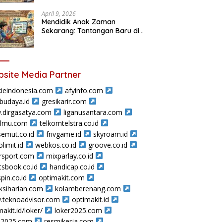
April 9, 2026
Mendidik Anak Zaman
Sekarang: Tantangan Baru di
Tengah Perbedaan Nilai
site Media Partner
ieindonesia.com
afyinfo.com
sbudaya.id
gresikarir.com
dirgasatya.com
liganusantara.com
ilmu.com
telkomtelstra.co.id
semut.co.id
frivgame.id
skyroam.id
limit.id
webkos.co.id
groove.co.id
rsport.com
mixparlay.co.id
tsbook.co.id
handicap.co.id
pin.co.id
optimakit.com
ksiharian.com
kolamberenang.com
teknoadvisor.com
optimakit.id
makit.id/loker/
loker2025.com
a2025.com
resmikerja.com