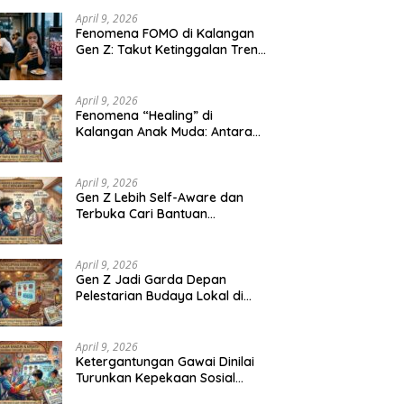
April 9, 2026
Fenomena FOMO di Kalangan
Gen Z: Takut Ketinggalan Tren
Jadi Tekanan Baru
April 9, 2026
Fenomena “Healing” di
Kalangan Anak Muda: Antara
Kebutuhan Mental dan Tren
Gaya Hidup
April 9, 2026
Gen Z Lebih Self-Aware dan
Terbuka Cari Bantuan
Profesional untuk Kesehatan
Mental
April 9, 2026
Gen Z Jadi Garda Depan
Pelestarian Budaya Lokal di
Tengah Arus Globalisasi
April 9, 2026
Ketergantungan Gawai Dinilai
Turunkan Kepekaan Sosial
Anak