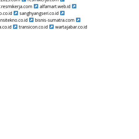
r.resmikerja.com
alfamart.web.id
o.co.id
sanghyangseri.co.id
nsitekno.co.id
bisnis-sumatra.com
a.co.id
transicon.co.id
wartajabar.co.id