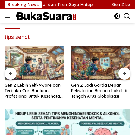
Langsung
 Kebutuhan Mental dan Tren Gaya Hidup
Breaking News
Gen Z Lebih 
ke
konten
tips sehat
Gen Z Lebih Self-Aware dan
Gen Z Jadi Garda Depan
Terbuka Cari Bantuan
Pelestarian Budaya Lokal di
Profesional untuk Kesehatan
Tengah Arus Globalisasi
Mental