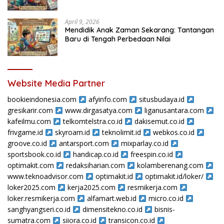
April 9, 2026
Mendidik Anak Zaman Sekarang: Tantangan
Baru di Tengah Perbedaan Nilai
Website Media Partner
bookieindonesia.com
afyinfo.com
situsbudaya.id
gresikarir.com
www.dirgasatya.com
liganusantara.com
kafeilmu.com
telkomtelstra.co.id
dakisemut.co.id
frivgame.id
skyroam.id
teknolimit.id
webkos.co.id
groove.co.id
antarsport.com
mixparlay.co.id
sportsbook.co.id
handicap.co.id
freespin.co.id
optimakit.com
redaksiharian.com
kolamberenang.com
www.teknoadvisor.com
optimakit.id
optimakit.id/loker/
loker2025.com
kerja2025.com
resmikerja.com
loker.resmikerja.com
alfamart.web.id
micro.co.id
sanghyangseri.co.id
dimensitekno.co.id
bisnis-
sumatra.com
siiora.co.id
transicon.co.id