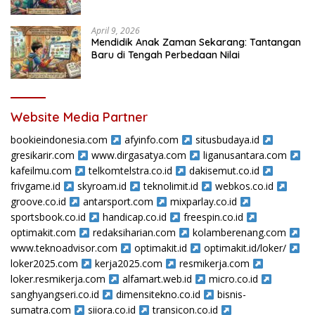
April 9, 2026
Mendidik Anak Zaman Sekarang: Tantangan
Baru di Tengah Perbedaan Nilai
Website Media Partner
bookieindonesia.com
afyinfo.com
situsbudaya.id
gresikarir.com
www.dirgasatya.com
liganusantara.com
kafeilmu.com
telkomtelstra.co.id
dakisemut.co.id
frivgame.id
skyroam.id
teknolimit.id
webkos.co.id
groove.co.id
antarsport.com
mixparlay.co.id
sportsbook.co.id
handicap.co.id
freespin.co.id
optimakit.com
redaksiharian.com
kolamberenang.com
www.teknoadvisor.com
optimakit.id
optimakit.id/loker/
loker2025.com
kerja2025.com
resmikerja.com
loker.resmikerja.com
alfamart.web.id
micro.co.id
sanghyangseri.co.id
dimensitekno.co.id
bisnis-
sumatra.com
siiora.co.id
transicon.co.id