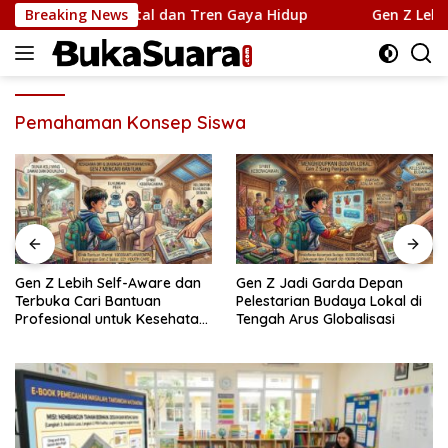
Langsung
 Kebutuhan Mental dan Tren Gaya Hidup
Breaking News
Gen Z Lebih S
ke
konten
Pemahaman Konsep Siswa
Gen Z Lebih Self-Aware dan
Gen Z Jadi Garda Depan
Terbuka Cari Bantuan
Pelestarian Budaya Lokal di
Profesional untuk Kesehatan
Tengah Arus Globalisasi
Mental