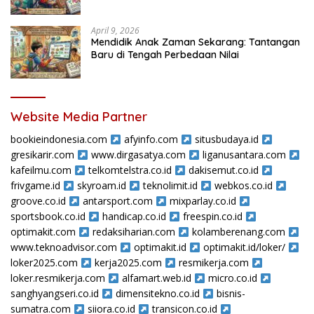
April 9, 2026
Mendidik Anak Zaman Sekarang: Tantangan
Baru di Tengah Perbedaan Nilai
Website Media Partner
bookieindonesia.com
afyinfo.com
situsbudaya.id
gresikarir.com
www.dirgasatya.com
liganusantara.com
kafeilmu.com
telkomtelstra.co.id
dakisemut.co.id
frivgame.id
skyroam.id
teknolimit.id
webkos.co.id
groove.co.id
antarsport.com
mixparlay.co.id
sportsbook.co.id
handicap.co.id
freespin.co.id
optimakit.com
redaksiharian.com
kolamberenang.com
www.teknoadvisor.com
optimakit.id
optimakit.id/loker/
loker2025.com
kerja2025.com
resmikerja.com
loker.resmikerja.com
alfamart.web.id
micro.co.id
sanghyangseri.co.id
dimensitekno.co.id
bisnis-
sumatra.com
siiora.co.id
transicon.co.id