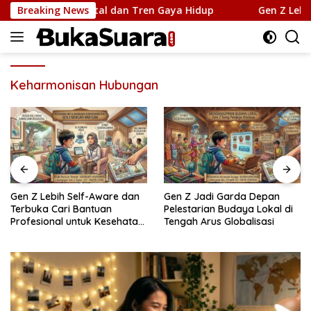
Langsung
 Kebutuhan Mental dan Tren Gaya Hidup
Breaking News
Gen Z Lebih S
ke
konten
Keharmonisan Hubungan
Gen Z Lebih Self-Aware dan
Gen Z Jadi Garda Depan
Terbuka Cari Bantuan
Pelestarian Budaya Lokal di
Profesional untuk Kesehatan
Tengah Arus Globalisasi
Mental